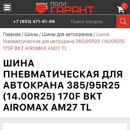
0
Запчасти
+7 (903) 471-61-06
Масла
Главная
/
Шины
/
Шины для автокранов
/
Шина
пневматическая для автокрана 385/95R25 (14.00R25)
Шины
170F BKT AIROMAX AM27 TL
Сервис
ШИНА
Аренда спецтехники
ПНЕВМАТИЧЕСКАЯ ДЛЯ
Продажа спецтехники
АВТОКРАНА 385/95R25
О нас
(14.00R25) 170F BKT
Дилерам
AIROMAX AM27 TL
Контакты