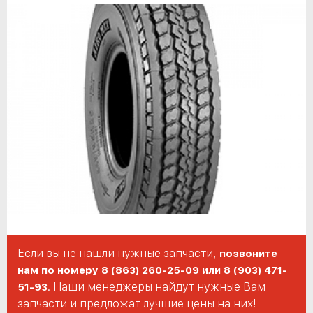
Если вы не нашли нужные запчасти,
позвоните
нам по номеру 8 (863) 260-25-09 или 8 (903) 471-
. Наши менеджеры найдут нужные Вам
51-93
запчасти и предложат лучшие цены на них!