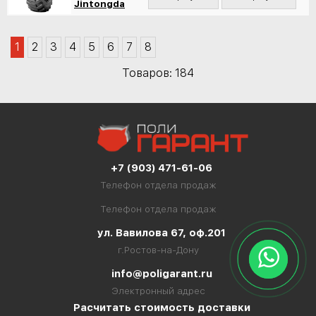
Jintongda
1
2
3
4
5
6
7
8
Товаров: 184
+7 (903) 471-61-06
Телефон отдела продаж
Телефон отдела продаж
ул. Вавилова 67, оф.201
г.Ростов-на-Дону
info@poligarant.ru
Электронный адрес
Расчитать стоимость доставки