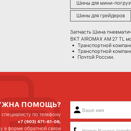
Шины для мини-погруз
Шины для грейдеров
Запчасть Шина пневматиче
BKT AIROMAX AM 27 TL мо
Транспортной компан
Транспортной компани
Почтой России.
УЖНА ПОМОЩЬ?
 специалисту по телефону
+7 (903) 471-61-06,
ку в форме обратной связи