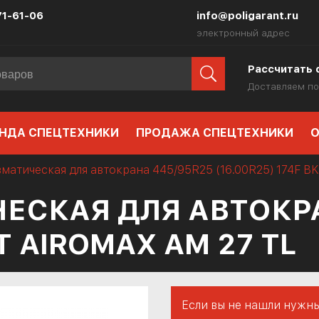
71-61-06
info@poligarant.ru
электронный адрес
Рассчитать 
Доставляем по
НДА СПЕЦТЕХНИКИ
ПРОДАЖА СПЕЦТЕХНИКИ
О
матическая для автокрана 445/95R25 (16.00R25) 174F B
ЕСКАЯ ДЛЯ АВТОКРА
KT AIROMAX AM 27 TL
Если вы не нашли нужны