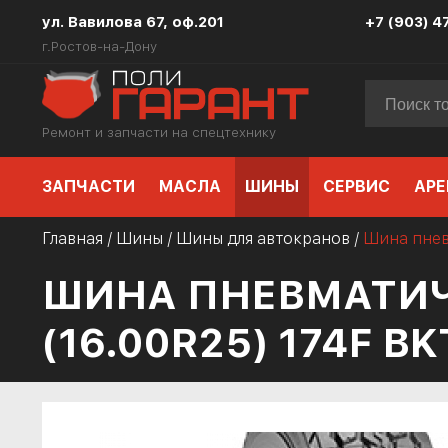
ул. Вавилова 67, оф.201
+7 (903) 4
г.Ростов-на-Дону
Ремонт и запчасти на спецтехнику
ЗАПЧАСТИ
МАСЛА
ШИНЫ
СЕРВИС
АРЕ
Главная
/
Шины
/
Шины для автокранов
/
Шина пнев
ШИНА ПНЕВМАТИЧ
(16.00R25) 174F B