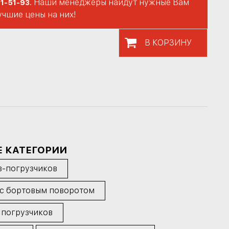
. Наши менеджеры найдут нужные Вам
71-51-93
учшие цены на них!
В КОРЗИНУ
Е КАТЕГОРИИ
в-погрузчиков
 с бортовым поворотом
 погрузчиков