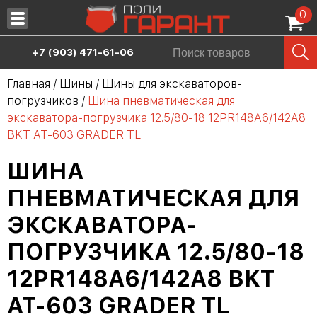
0
Запчасти
+7 (903) 471-61-06
Масла
Главная
/
Шины
/
Шины для экскаваторов-
погрузчиков
/
Шина пневматическая для
Шины
экскаватора-погрузчика 12.5/80-18 12PR148A6/142A8
Сервис
BKT AT-603 GRADER TL
Аренда спецтехники
ШИНА
Продажа спецтехники
ПНЕВМАТИЧЕСКАЯ ДЛЯ
ЭКСКАВАТОРА-
О нас
ПОГРУЗЧИКА 12.5/80-18
Дилерам
12PR148A6/142A8 BKT
Контакты
AT-603 GRADER TL