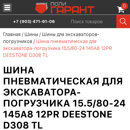
0
Запчасти
+7 (903) 471-61-06
Масла
Главная
/
Шины
/
Шины для экскаваторов-
погрузчиков
/
Шина пневматическая для
Шины
экскаватора-погрузчика 15.5/80-24 145A8 12PR
Сервис
DEESTONE D308 TL
Аренда спецтехники
ШИНА
Продажа спецтехники
ПНЕВМАТИЧЕСКАЯ ДЛЯ
ЭКСКАВАТОРА-
О нас
ПОГРУЗЧИКА 15.5/80-24
Дилерам
145A8 12PR DEESTONE
Контакты
D308 TL