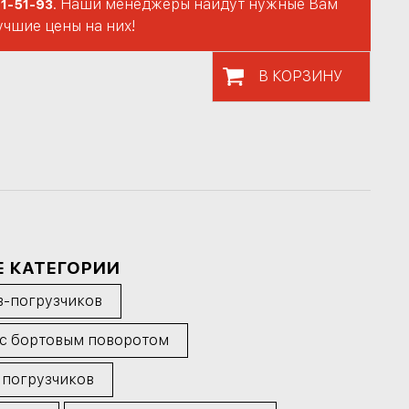
. Наши менеджеры найдут нужные Вам
71-51-93
учшие цены на них!
В КОРЗИНУ
Е КАТЕГОРИИ
в-погрузчиков
 с бортовым поворотом
 погрузчиков