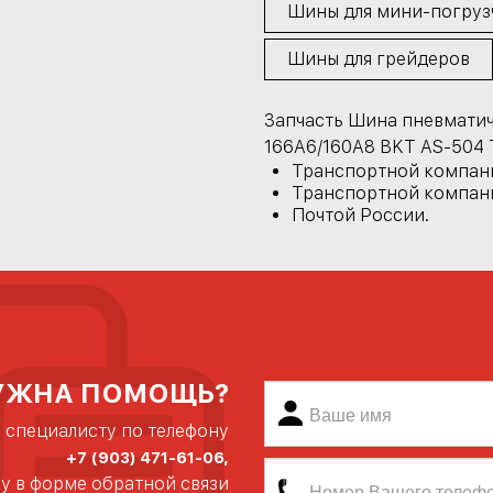
Шины для мини-погруз
Шины для грейдеров
Запчасть Шина пневматиче
166A6/160A8 BKT AS-504 
Транспортной компан
Транспортной компани
Почтой России.
УЖНА ПОМОЩЬ?
 специалисту по телефону
+7 (903) 471-61-06,
ку в форме обратной связи