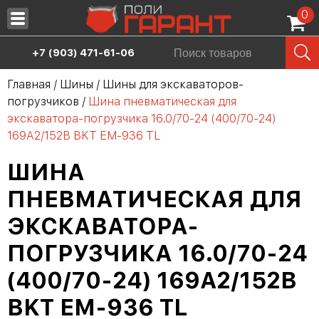
0
Запчасти
+7 (903) 471-61-06
Масла
Главная
/
Шины
/
Шины для экскаваторов-
погрузчиков
/
Шина пневматическая для
Шины
экскаватора-погрузчика 16.0/70-24 (400/70-24)
Сервис
169A2/152B BKT EM-936 TL
Аренда спецтехники
ШИНА
Продажа спецтехники
ПНЕВМАТИЧЕСКАЯ ДЛЯ
ЭКСКАВАТОРА-
О нас
ПОГРУЗЧИКА 16.0/70-24
Дилерам
(400/70-24) 169A2/152B
Контакты
BKT EM-936 TL