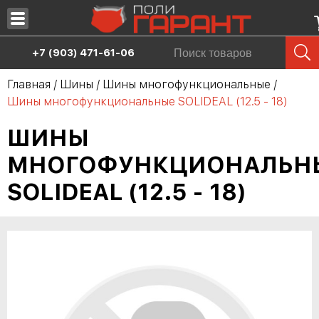
Запчасти
+7 (903) 471-61-06
Масла
Главная
/
Шины
/
Шины многофункциональные
/
Шины многофункциональные SOLIDEAL (12.5 - 18)
Шины
ШИНЫ
Сервис
МНОГОФУНКЦИОНАЛЬН
Аренда спецтехники
SOLIDEAL (12.5 - 18)
Продажа спецтехники
О нас
Дилерам
Контакты