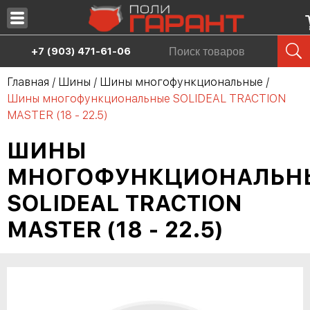
Запчасти
+7 (903) 471-61-06
Масла
Главная
/
Шины
/
Шины многофункциональные
/
Шины многофункциональные SOLIDEAL TRACTION
Шины
MASTER (18 - 22.5)
Сервис
ШИНЫ
Аренда спецтехники
МНОГОФУНКЦИОНАЛЬН
Продажа спецтехники
SOLIDEAL TRACTION
О нас
MASTER (18 - 22.5)
Дилерам
Контакты