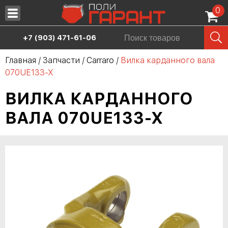
0
Запчасти
+7 (903) 471-61-06
Масла
Главная
/
Запчасти
/
Carraro
/
Вилка карданного вала
070UE133-X
Шины
ВИЛКА КАРДАННОГО
Сервис
ВАЛА 070UE133-X
Аренда спецтехники
Продажа спецтехники
О нас
Дилерам
Контакты