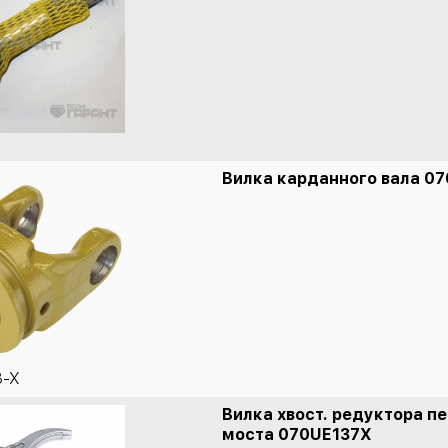
Вилка карданного вала 0
3-X
Вилка хвост. редуктора п
моста 070UE137X