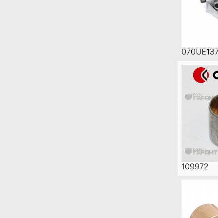
070UE13
109972