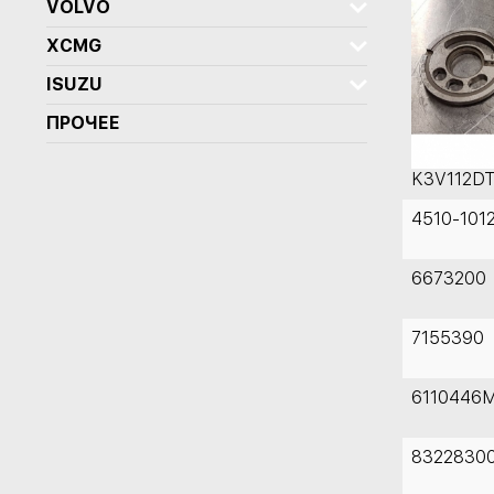
VOLVO
XCMG
ISUZU
ПРОЧЕЕ
K3V112D
4510-101
6673200
7155390
6110446
8322830