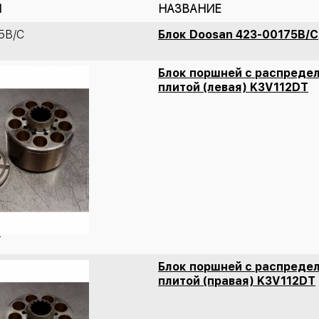
Л
НАЗВАНИЕ
5B/C
Блок Doosan 423-00175B/C
Блок поршней с распреде
плитой (левая) K3V112DT
T
Блок поршней с распреде
плитой (правая) K3V112DT