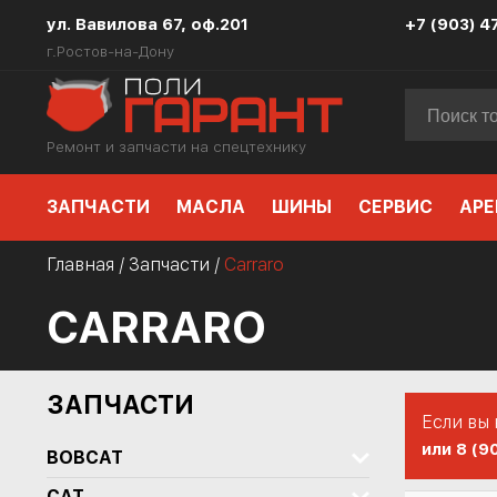
ул. Вавилова 67, оф.201
+7 (903) 4
г.Ростов-на-Дону
Ремонт и запчасти на спецтехнику
ЗАПЧАСТИ
МАСЛА
ШИНЫ
СЕРВИС
АРЕ
Главная
/
Запчасти
/
Carraro
CARRARO
ЗАПЧАСТИ
Если вы
или 8 (9
BOBCAT
CAT