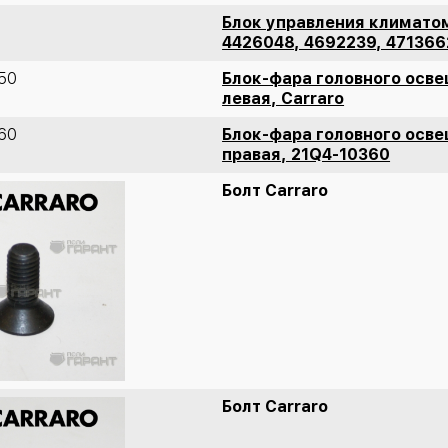
Блок управления климатом
4426048, 4692239, 471366
50
Блок-фара головного осв
левая, Carraro
60
Блок-фара головного осв
правая, 21Q4-10360
Болт Carraro
Болт Carraro