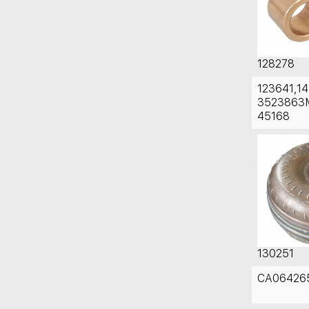
128278
123641,1
3523863M
45168
130251
CA064265