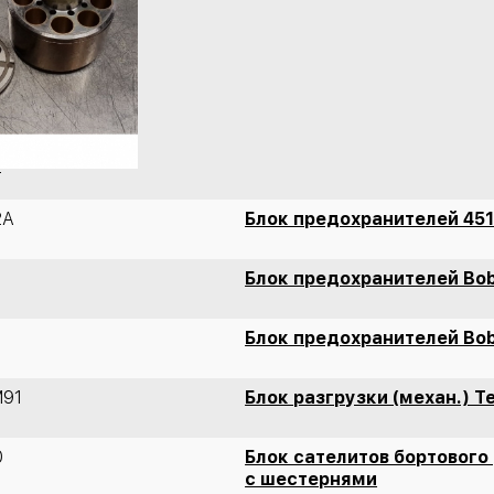
T
2А
Блок предохранителей 45
Блок предохранителей Bo
Блок предохранителей Bo
M91
Блок разгрузки (механ.) T
0
Блок сателитов бортового
с шестернями