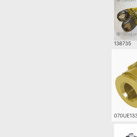
138735
070UE13