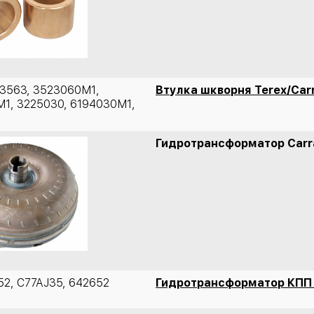
43563, 3523060M1,
Втулка шкворня Terex/Car
1, 3225030, 6194030M1,
Гидротрансформатор Carr
2, C77AJ35, 642652
Гидротрансформатор КПП 