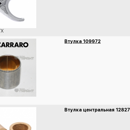
7X
Втулка 109972
Втулка центральная 1282