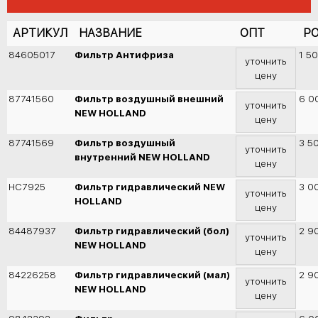
АРТИКУЛ
НАЗВАНИЕ
ОПТ
Р
84605017
Фильтр Антифриза
1 5
уточнить
цену
87741560
Фильтр воздушный внешний
6 0
уточнить
NEW HOLLAND
цену
87741569
Фильтр воздушный
3 5
уточнить
внутренний NEW HOLLAND
цену
HC7925
Фильтр гидравлический NEW
3 0
уточнить
HOLLAND
цену
84487937
Фильтр гидравлический (бол)
2 9
уточнить
NEW HOLLAND
цену
84226258
Фильтр гидравлический (мал)
2 9
уточнить
NEW HOLLAND
цену