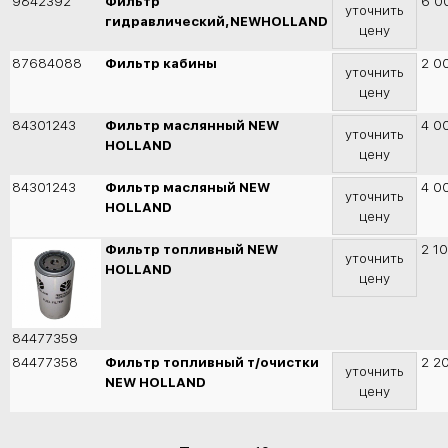
9842392
Фильтр
6 0
уточнить
гидравлический,NEWHOLLAND
цену
87684088
Фильтр кабины
2 0
уточнить
цену
84301243
Фильтр маслянный NEW
4 0
уточнить
HOLLAND
цену
84301243
Фильтр масляный NEW
4 0
уточнить
HOLLAND
цену
Фильтр топливный NEW
2 1
уточнить
HOLLAND
цену
84477359
84477358
Фильтр топливный т/очистки
2 2
уточнить
NEW HOLLAND
цену