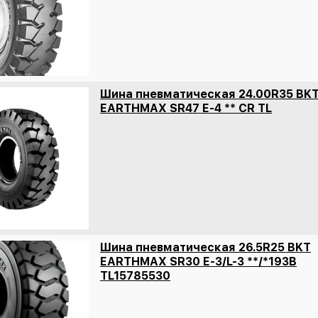
Шина пневматическая 24.00R35 BK
EARTHMAX SR47 E-4 ** CR TL
Шина пневматическая 26.5R25 BKT
EARTHMAX SR30 E-3/L-3 **/*193B
TL15785530