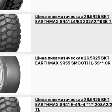
Шина пневматическая 26.5R25 BKT
EARTHMAX SR41 L4/E4 202A2/193B T
Шина пневматическая 26.5R25 BKT
EARTHMAX SR55 SMOOTH L-5S** CR 
Шина пневматическая 29.5R25 BKT
EARTHMAX SR41 E-4/L-4 **/* 208A2/
TL